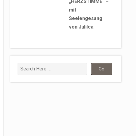
„HERZSTIMME“ –
mit
Seelengesang
von Julilea