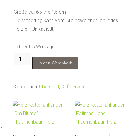
Größe ca. 6 x 7 x 1,5 cm
Die Maserung kann vom Bild abweichen, da jedes
Herz ein Unikat ist!!!
Lieferzeit:
5 Werktage
Duftherz
In den Warenkorb
fürs
Auto
mit
Kategorien:
Übersicht
,
Duftherzen
Clip
für
die
Lüftung"Lebensbaum"
Buche
r
Menge