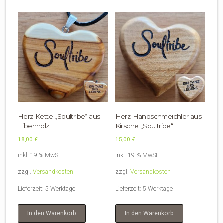
Herz-Kette „Soultribe“ aus
Herz-Handschmeichler aus
Eibenholz
Kirsche „Soultribe“
18,00
€
15,00
€
inkl. 19 % MwSt.
inkl. 19 % MwSt.
zzgl.
Versandkosten
zzgl.
Versandkosten
Lieferzeit:
5 Werktage
Lieferzeit:
5 Werktage
In den Warenkorb
In den Warenkorb