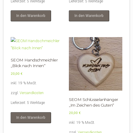
Lieferzeit:
5 Werktage
Lieferzeit:
5 Werktage
In den Warenkorb
In den Warenkorb
SEOM Handschmeichler
„Blick nach Innen“
20,00
€
inkl. 19 % MwSt.
zzgl.
Versandkosten
SEOM Schlüsselanhänger
Lieferzeit:
5 Werktage
„Im Zeichen des Guten“
20,00
€
In den Warenkorb
inkl. 19 % MwSt.
zzgl.
Versandkosten