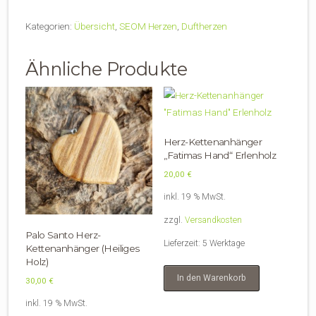
Auto
Kategorien:
Übersicht
,
SEOM Herzen
,
Duftherzen
"Seom-
Logo"
Ähnliche Produkte
Menge
Herz-Kettenanhänger
„Fatimas Hand“ Erlenholz
20,00
€
inkl. 19 % MwSt.
zzgl.
Versandkosten
Palo Santo Herz-
Lieferzeit:
5 Werktage
Kettenanhänger (Heiliges
Holz)
In den Warenkorb
30,00
€
inkl. 19 % MwSt.