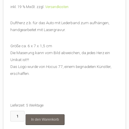
inkl. 19 % MwSt.
zzgl.
Versandkosten
Duftherz z.b. für das Auto mit Lederband zum aufhängen,
handgearbeitet mit Lasergravur.
Größe ca. 6 x 7 x 1,5 cm
Die Maserung kann vom Bild abweichen, da jedes Herz ein
Unikat ist!!!
Das Logo wurde von Hocus 77, einem begnadeten Künstler,
erschaffen.
Lieferzeit:
5 Werktage
SEOM
In den Warenkorb
Duftherz
fürs