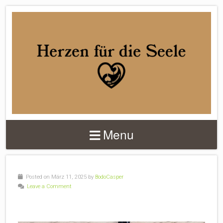
DER
HERZENMACHER
Menu
Posted on März 11, 2025 by
BodoCasper
Leave a Comment