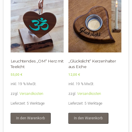
Leuchtendes „OM“ Herz mit
„Glückslicht“ Kerzenhalter
Teelicht
aus Eiche
55,00
€
12,00
€
inkl. 19 % MwSt.
inkl. 19 % MwSt.
zzgl.
Versandkosten
zzgl.
Versandkosten
Lieferzeit:
5 Werktage
Lieferzeit:
5 Werktage
In den Warenkorb
In den Warenkorb