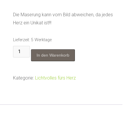
Die Maserung kann vom Bild abweichen, da jedes
Herz ein Unikat ist!!!
Lieferzeit:
5 Werktage
"Glückslicht"
In den Warenkorb
mit
Teelicht
aus
Kategorie:
Lichtvolles fürs Herz
Buche
Menge