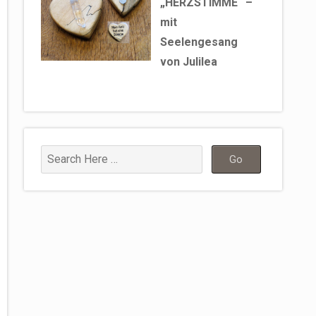
„HERZSTIMME“ –
mit
Seelengesang
von Julilea