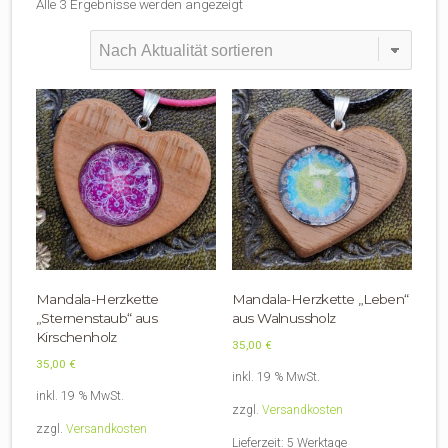
Nach
Alle 3 Ergebnisse werden angezeigt
Aktualität
sortiert
Mandala-Herzkette
Mandala-Herzkette „Leben“
„Sternenstaub“ aus
aus Walnussholz
Kirschenholz
35,00
€
35,00
€
inkl. 19 % MwSt.
inkl. 19 % MwSt.
zzgl.
Versandkosten
zzgl.
Versandkosten
Lieferzeit:
5 Werktage