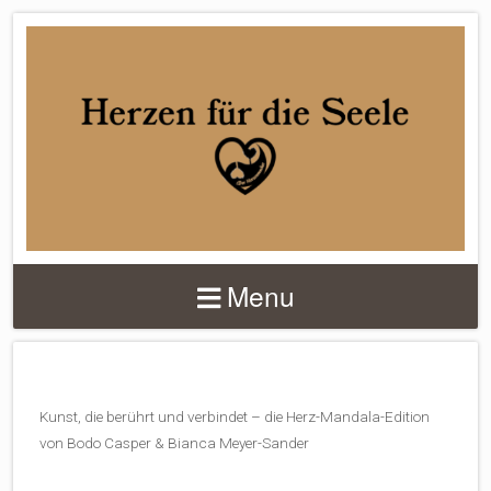
DER
HERZENMACHER
Menu
Kunst, die berührt und verbindet – die Herz-Mandala-Edition
von Bodo Casper & Bianca Meyer-Sander