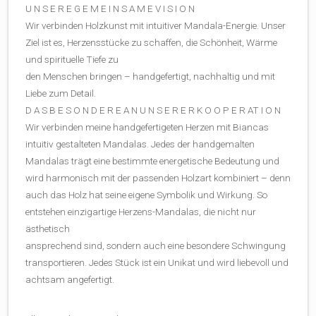
U N S E R E G E M E I N S A M E V I S I O N
Wir verbinden Holzkunst mit intuitiver Mandala-Energie. Unser
Ziel ist es, Herzensstücke zu schaffen, die Schönheit, Wärme
und spirituelle Tiefe zu
den Menschen bringen – handgefertigt, nachhaltig und mit
Liebe zum Detail.
D A S B E S O N D E R E A N U N S E R E R K O O P E R AT I O N
Wir verbinden meine handgefertigeten Herzen mit Biancas
intuitiv gestalteten Mandalas. Jedes der handgemalten
Mandalas trägt eine bestimmte energetische Bedeutung und
wird harmonisch mit der passenden Holzart kombiniert – denn
auch das Holz hat seine eigene Symbolik und Wirkung. So
entstehen einzigartige Herzens-Mandalas, die nicht nur
ästhetisch
ansprechend sind, sondern auch eine besondere Schwingung
transportieren. Jedes Stück ist ein Unikat und wird liebevoll und
achtsam angefertigt.