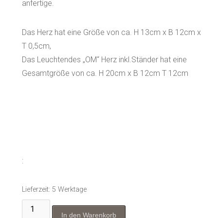
anfertige.
Das Herz hat eine Größe von ca. H 13cm x B 12cm x
T 0,5cm,
Das Leuchtendes „OM“ Herz inkl.Ständer hat eine
Gesamtgröße von ca. H 20cm x B 12cm T 12cm
:
Lieferzeit:
5 Werktage
Leuchtendes
In den Warenkorb