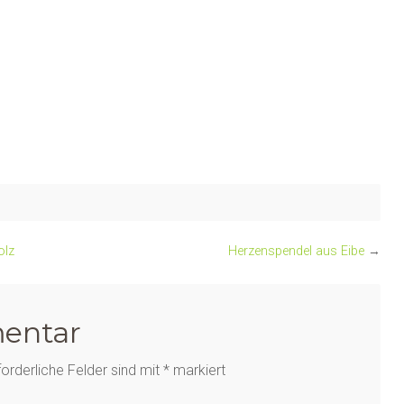
olz
Herzenspendel aus Eibe
→
entar
forderliche Felder sind mit
*
markiert