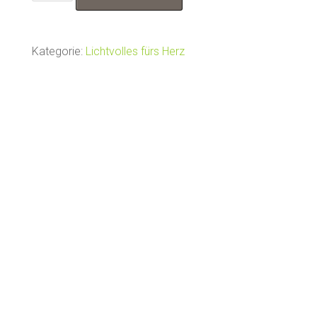
"OM"
Herz
mit
Kategorie:
Lichtvolles fürs Herz
Teelicht
Menge