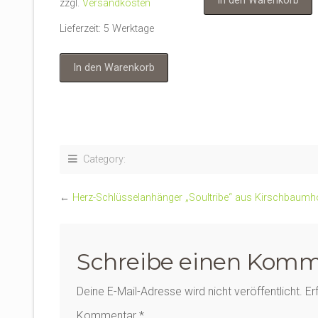
In den Warenkorb
zzgl.
Versandkosten
Lieferzeit:
5 Werktage
In den Warenkorb
Category:
←
Herz-Schlüsselanhänger „Soultribe“ aus Kirschbaumh
Schreibe einen Komm
Deine E-Mail-Adresse wird nicht veröffentlicht.
Er
Kommentar
*