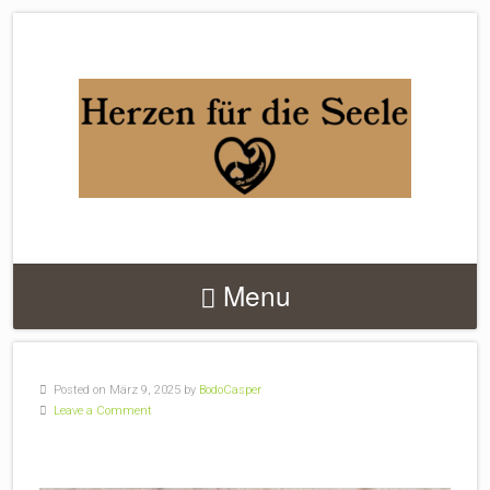
DER
HERZENMACHER
Menu
Posted on März 9, 2025 by
BodoCasper
Leave a Comment