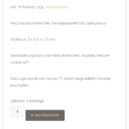
inkl. 19 % MwSt.
zzgl.
Versandkosten
Herz Handschmeichler, handgearbeitet mit Lasergravur.
Größe ca. 5 x 4,5 x 1,5 cm
Die Maserung kann vom Bild abweichen, da jedes Herz ein
Unikat ist!!!
Das Logo wurde von Hocus 77, einem begnadeten Künstler,
erschaffen.
Lieferzeit:
5 Werktage
SEOM
In den Warenkorb
Handschmeichler
"Im