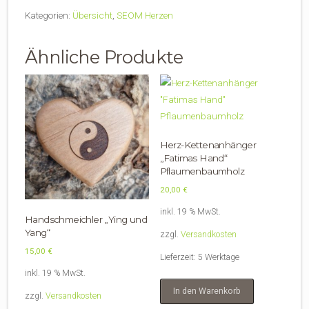
Zeichen
Kategorien:
Übersicht
,
SEOM Herzen
des
Guten"
Ähnliche Produkte
Menge
Herz-Kettenanhänger
„Fatimas Hand“
Pflaumenbaumholz
20,00
€
inkl. 19 % MwSt.
Handschmeichler „Ying und
Yang“
zzgl.
Versandkosten
15,00
€
Lieferzeit:
5 Werktage
inkl. 19 % MwSt.
In den Warenkorb
zzgl.
Versandkosten