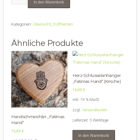
In den Warenkorb
fürs
Auto
mit
Kategorien:
Übersicht
,
Duftherzen
Clip
für
Ähnliche Produkte
die
Lüftung"Buche"
Menge
Herz-Schlüsselanhänger
„Fatimas Hand“ (Kirsche)
15,00
€
inkl. 19 % MwSt.
zzgl.
Versandkosten
Handschmeichler „Fatimas
Lieferzeit:
5 Werktage
Hand“
15,00
€
In den Warenkorb