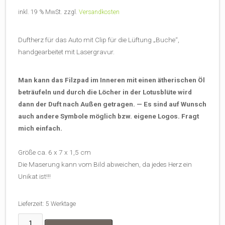
inkl. 19 % MwSt.
zzgl.
Versandkosten
Duftherz für das Auto mit Clip für die Lüftung „Buche“,
handgearbeitet mit Lasergravur.
Man kann das Filzpad im Inneren mit einen ätherischen Öl
beträufeln und durch die Löcher in der Lotusblüte wird
dann der Duft nach Außen getragen. — Es sind auf Wunsch
auch andere Symbole möglich bzw. eigene Logos. Fragt
mich einfach.
Größe ca. 6 x 7 x 1,5 cm
Die Maserung kann vom Bild abweichen, da jedes Herz ein
Unikat ist!!!
Lieferzeit:
5 Werktage
Duftherz