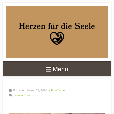
DER
HERZENMACHER
Menu
Posted on Januar 27, 2026 by
BodoCasper
Leave a Comment