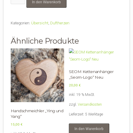
In den Warenkorb
fürs
Auto
mit
Kategorien:
Übersicht
,
Duftherzen
Clip
für
Ähnliche Produkte
die
Lüftung"Buche"
Menge
SEOM Kettenanhänger
„Seom-Logo“ Neu
20,00
€
inkl. 19 % MwSt.
zzgl.
Versandkosten
Handschmeichler „Ying und
Lieferzeit:
5 Werktage
Yang“
15,00
€
In den Warenkorb