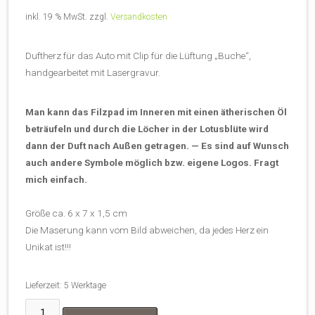
inkl. 19 % MwSt.
zzgl.
Versandkosten
Duftherz für das Auto mit Clip für die Lüftung „Buche“,
handgearbeitet mit Lasergravur.
Man kann das Filzpad im Inneren mit einen ätherischen Öl
beträufeln und durch die Löcher in der Lotusblüte wird
dann der Duft nach Außen getragen. — Es sind auf Wunsch
auch andere Symbole möglich bzw. eigene Logos. Fragt
mich einfach.
Größe ca. 6 x 7 x 1,5 cm
Die Maserung kann vom Bild abweichen, da jedes Herz ein
Unikat ist!!!
Lieferzeit:
5 Werktage
Duftherz