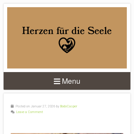
DER
HERZENMACHER
Menu
Posted on Januar 27, 2026 by
BodoCasper
Leave a Comment