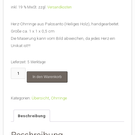
inkl. 19 % MwSt.
zzgl.
Versandkosten
Herz-Ohrringe aus Palosanto (Heiliges Holz), handgearbeitet.
Größe ca. 1 x 1 x 0,5 cm
Die Maserung kann vom Bild abweichen, da jedes Herz ein
Unikat ist!!!
Lieferzeit:
5 Werktage
Palo
In den Warenkorb
Santo
Herz-
Ohrringe
Kategorien:
Übersicht
,
Ohrringe
(Heiliges
Holz)
Menge
Beschreibung
Beschreibung