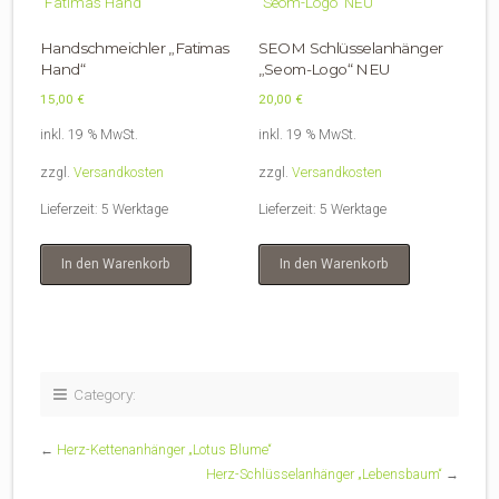
Handschmeichler „Fatimas
SEOM Schlüsselanhänger
Hand“
„Seom-Logo“ NEU
15,00
€
20,00
€
inkl. 19 % MwSt.
inkl. 19 % MwSt.
zzgl.
Versandkosten
zzgl.
Versandkosten
Lieferzeit:
5 Werktage
Lieferzeit:
5 Werktage
In den Warenkorb
In den Warenkorb
Category:
←
Herz-Kettenanhänger „Lotus Blume“
Herz-Schlüsselanhänger „Lebensbaum“
→