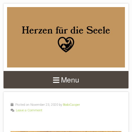
DER
HERZENMACHER
Menu
Posted on November 23, 2020 by
BodoCasper
Leave a Comment