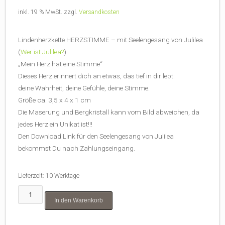
inkl. 19 % MwSt.
zzgl.
Versandkosten
Lindenherzkette HERZSTIMME – mit Seelengesang von Julilea
(
Wer ist Julilea?
)
„Mein Herz hat eine Stimme“
Dieses Herz erinnert dich an etwas, das tief in dir lebt:
deine Wahrheit, deine Gefühle, deine Stimme.
Größe ca. 3,5 x 4 x 1 cm
Die Maserung und Bergkristall kann vom Bild abweichen, da
jedes Herz ein Unikat ist!!!
Den Download Link für den Seelengesang von Julilea
bekommst Du nach Zahlungseingang.
Lieferzeit:
10 Werktage
Lindenherz
In den Warenkorb
"HERZSTIMME"
–