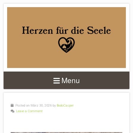
DER
HERZENMACHER
Menu
Posted on März 30, 2026 by
BodoCasper
Leave a Comment