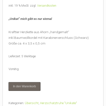
inkl. 19 % MwSt.
zzgl.
Versandkosten
„Unikat“ mich gibt es nur einmal
Krafttier Herzkette aus Ahorn „handgemalt“
inkl.Baumwollkordel mit Karabinerverschluss (Schwarz)
Größe ca. 4 x 3,5 x 0,5 cm
Lieferzeit:
5 Werktage
Vorrätig
Krafttier
In den Warenkorb
Herzkette
aus
Ahorn
Kategorien:
Übersicht
,
Herzschatztruhe "Unikate"
"handgemalt"