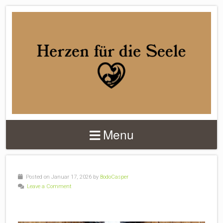
DER
HERZENMACHER
Menu
Posted on Januar 17, 2026 by
BodoCasper
Leave a Comment