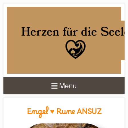
DER
HERZENMACHER
Menu
Engel ♥ Rune ANSUZ