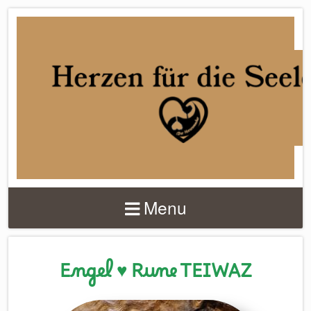
DER
HERZENMACHER
Menu
Engel ♥ Rune TEIWAZ