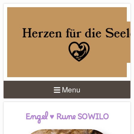
DER
HERZENMACHER
Menu
Engel ♥ Rune SOWILO